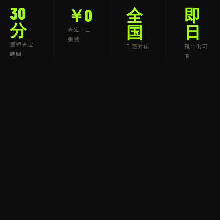
30
￥0
全
即
分
国
日
査定・出
張費
最短査定
引取対応
現金化可
時間
能