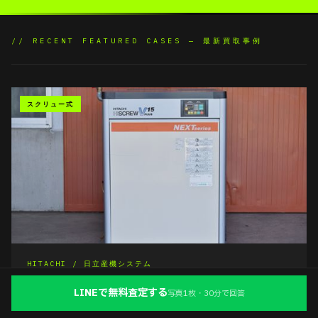
// RECENT FEATURED CASES — 最新買取事例
スクリュー式
HITACHI / 日立産機システム
OSP-15VARN
LINEで無料査定する
写真1枚・30分で回答
スクリューコンプレッサー パッケージ型 / 15kW / 三相200V