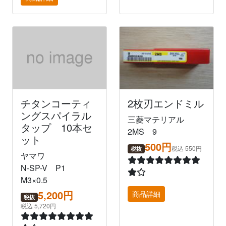
チタンコーティ
2枚刃エンドミル
ングスパイラル
三菱マテリアル
タップ 10本セ
2MS 9
ット
500円
税込 550円
税抜
ヤマワ
N-SP-V P1
M3×0.5
5,200円
商品詳細
税抜
税込 5,720円