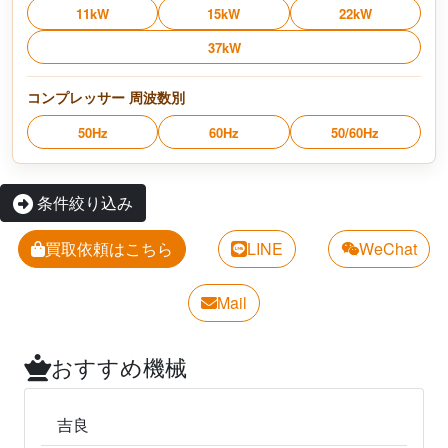
11kW
15kW
22kW
37kW
コンプレッサー 周波数別
50Hz
60Hz
50/60Hz
条件絞り込み
買取依頼はこちら
LINE
WeChat
Mail
おすすめ機械
吉良