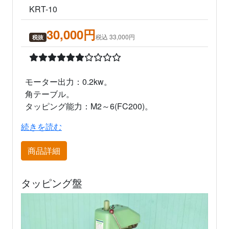
KRT-10
30,000円
税込 33,000円
税抜
モーター出力：0.2kw。
角テーブル。
タッピング能力：M2～6(FC200)。
続きを読む
吉良 KRT-10 仕様
商品詳細
動作確認項目
・電源は入るか：OK
・外観の傷、破損はないか：なし
タッピング盤
・欠品はないか：なし
・回転時に異音はないか：なし
・回転時に大きなブレはないか：なし
・回転ベルトは消耗しているか：多少消耗あり