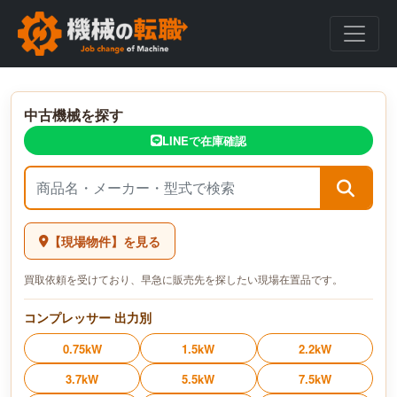
中古コンプレッサー・チラーの販売・買取・レンタル｜三重県鈴鹿市
中古機械を探す
LINEで在庫確認
【現場物件】を見る
買取依頼を受けており、早急に販売先を探したい現場在置品です。
コンプレッサー 出力別
0.75kW
1.5kW
2.2kW
3.7kW
5.5kW
7.5kW