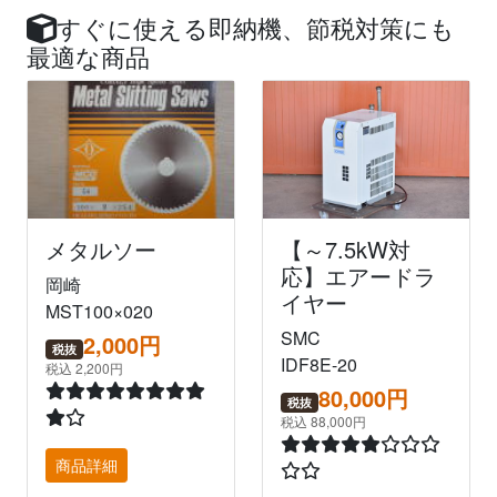
すぐに使える即納機、節税対策にも
最適な商品
メタルソー
【～7.5kW対
応】エアードラ
岡崎
イヤー
MST100×020
SMC
2,000円
税抜
IDF8E-20
税込 2,200円
80,000円
税抜
税込 88,000円
商品詳細